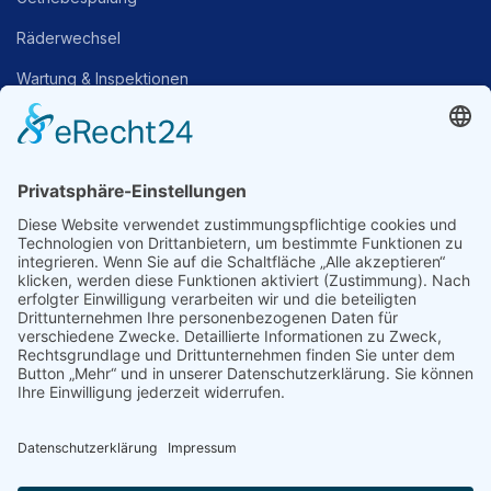
Räderwechsel
Wartung & Inspektionen
Lackierung
SERVICE
Unfallinstandsetzung
Blechreparaturen
Ersatzteilverkauf
Mobilitätsgarantie
Achsvermessung
Stoßdämpfer-Service